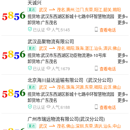
天诚兴
武汉
茂名,惠州,江门,东莞,阳江,韶关,揭阳
揽货地:
武汉东西湖区新城十七路中环智慧物流园
更多+
卸货地:
广东茂名
更多+
人气:
已认证
5145
查看电话
武汉品聚物流有限公司
武汉
茂名,揭阳,珠海,湛江,汕头,清远,佛山
揽货地:
武汉市东西湖区功臣物流港9-10号库
更多+
卸货地:
广东茂名
更多+
人气:
已认证
1679
查看电话
北京海川益达运输有限公司（武汉分公司）
武汉
茂名,珠海,河源,东莞,揭阳,云浮,佛山
揽货地:
武汉东西湖区新城十七路中环智慧物流园
更多+
卸货地:
广东茂名
更多+
人气:
已认证
6188
查看电话
广州市瑞远物流有限公司(武汉分公司)
武汉
茂名,佛山,深圳,东莞,清远,汕头,中山