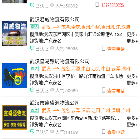
人气:
已认证
50392
武汉君威物流有限公司
武汉
茂名,肇庆,惠州,汕尾,惠州,阳江,珠海
揽货地:
武汉东西湖区市吴家山汇通公路港A-122
更多+
卸货地:
广东茂名
更多+
人气:
已认证
25996
查看电话
武汉皇马镖局物流有限公司
武汉
茂名,河源,中山,汕头,中山,云浮,潮州
揽货地:
武汉洪山区李桥一路好江南物流旧车市场
更多+
卸货地:
广东茂名
更多+
人气:
已认证
50060
查看电话
武汉市鑫盛源物流公司
武汉
茂名,云浮,清远,江门,广州,深圳,广州
揽货地:
武汉东西湖区东西湖区新城17路宇辉物流园
更多+
卸货地:
广东茂名
更多+
人气:
已认证
14199
查看电话