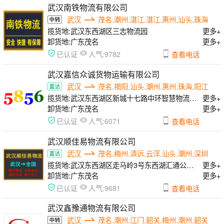
武汉南铁物流有限公司
武汉
茂名,潮州,湛江,湛江,惠州,汕头,珠海
揽货地:
武汉东西湖区三志物流园
更多+
卸货地:
广东茂名
更多+
人气:
已认证
9782
查看电话
武汉嘉信众诚货物运输有限公司
武汉
茂名,揭阳,汕头,潮州,惠州,珠海,阳江
揽货地:
武汉东西湖区新城十七路中环智慧物流园大库16号
更多+
卸货地:
广东茂名
更多+
人气:
已认证
6071
查看电话
武汉顺佳易物流有限公司
武汉
茂名,梅州,清远,云浮,汕头,潮州,深圳
揽货地:
武汉东西湖区走马岭3号东西湖汇通公路港
更多+
卸货地:
广东茂名
更多+
人气:
已认证
9681
查看电话
武汉鑫豫通物流有限公司
武汉
茂名,潮州,江门,韶关,梅州,潮州,韶关