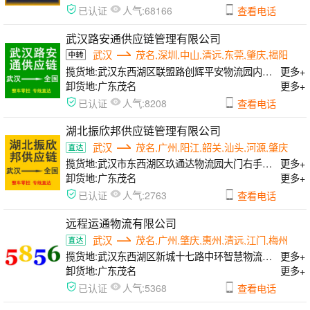
人气:
已认证
68166
查看电话
武汉路安通供应链管理有限公司
武汉
茂名,深圳,中山,清远,东莞,肇庆,揭阳
揽货地:
武汉东西湖区联盟路创辉平安物流园内3楼办公室
更多+
卸货地:
广东茂名
更多+
人气:
已认证
8208
查看电话
湖北振欣邦供应链管理有限公司
武汉
茂名,广州,阳江,韶关,汕头,河源,肇庆
揽货地:
武汉市东西湖区玖通达物流园大门右手边大楼下面03.04档口
更多+
卸货地:
广东茂名
更多+
人气:
已认证
2763
查看电话
远程运通物流有限公司
武汉
茂名,广州,肇庆,惠州,清远,江门,梅州
揽货地:
武汉东西湖区新城十七路中环智慧物流园c22号
更多+
卸货地:
广东茂名
更多+
人气:
已认证
5368
查看电话