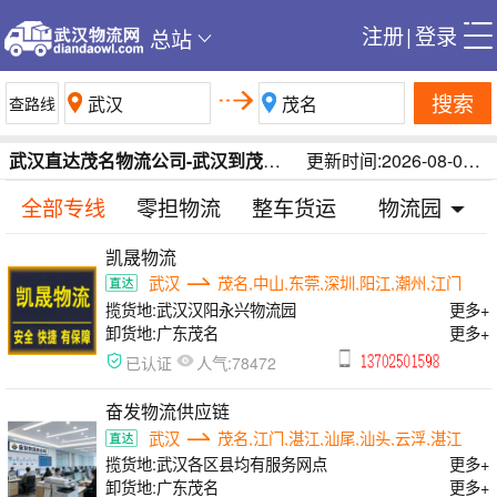
注册
|
登录
总站
搜索
武汉直达茂名物流公司-武汉到茂名物流专线-武汉到茂名物流运费在线查询/每日更新
更新时间:2026-08-06 23:03:01
全部专线
零担物流
整车货运
物流园
凯晟物流
武汉
茂名,中山,东莞,深圳,阳江,潮州,江门
揽货地:
武汉汉阳永兴物流园
更多+
卸货地:
广东茂名
更多+
人气:
已认证
78472
奋发物流供应链
武汉
茂名,江门,湛江,汕尾,汕头,云浮,湛江
揽货地:
武汉各区县均有服务网点
更多+
卸货地:
广东茂名
更多+