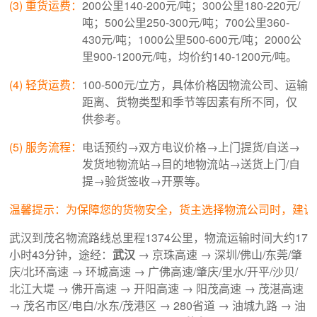
(3) 重货运费：
200公里140-200元/吨；300公里180-220元/
吨；500公里250-300元/吨；700公里360-
430元/吨；1000公里500-600元/吨；2000公
里900-1200元/吨，均价约140-1200元/吨。
(4) 轻货运费：
100-500元/立方，具体价格因物流公司、运输
距离、货物类型和季节等因素有所不同，仅
供参考。
(5) 服务流程：
电话预约→双方电议价格→上门提货/自送→
发货地物流站→目的地物流站→送货上门/自
提→验货签收→开票等。
温馨提示：为保障您的货物安全，货主选择物流公司时，建议
武汉到茂名物流路线总里程1374公里，物流运输时间大约17
小时43分钟，途经：
武汉
→ 京珠高速 → 深圳/佛山/东莞/肇
庆/北环高速 → 环城高速 → 广佛高速/肇庆/里水/开平/沙贝/
北江大堤 → 佛开高速 → 开阳高速 → 阳茂高速 → 茂湛高速
→ 茂名市区/电白/水东/茂港区 → 280省道 → 油城九路 → 油