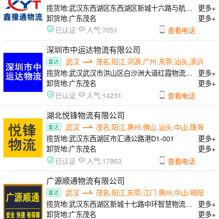
揽货地:
武汉东西湖区东西湖区新城十六路与航嘉中路互联港物流园A栋
更多+
卸货地:
广东茂名
更多+
人气:
已认证
7051
查看电话
深圳市中运达物流有限公司
武汉
茂名,阳江,河源,广州,东莞,汕头,清远
揽货地:
武汉武汉市洪山区白沙洲大道红霞物流园A区
更多+
卸货地:
广东茂名
更多+
人气:
已认证
14231
查看电话
湖北悦锋物流有限公司
武汉
茂名,阳江,惠州,佛山,汕头,中山,珠海
揽货地:
武汉东西湖区市汇通公路港D1-001
更多+
卸货地:
广东茂名
更多+
人气:
已认证
17963
查看电话
广源顺通物流有限公司
武汉
茂名,阳江,东莞,江门,惠州,中山,揭阳
揽货地:
武汉东西湖区新城十七路中环智慧物流园88号
更多+
卸货地:
广东茂名
更多+